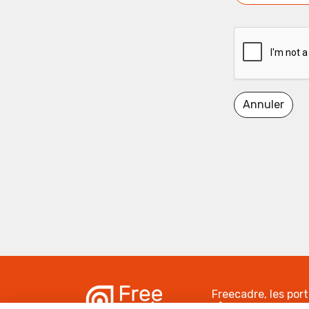
Annuler
Freecadre, les por
NÎMES - France