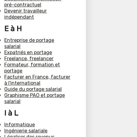
pré-contractuel
Devenir travailleur
indépendant
E à H
Entreprise de portage
salarial
Expatriés en portage
Freelance, freelancer
Formateur, formation et
portage
Facturer en France, facturer
à l'international
Guide du portage salarial
Graphisme PAO et portage
salarial
I à L
Informatique
Ingénierie salariale
Légaliser des revenus