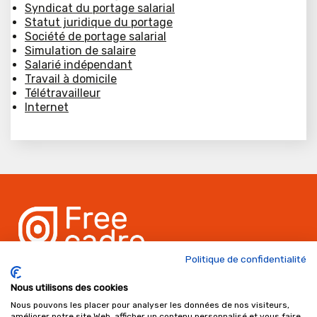
Syndicat du portage salarial
Statut juridique du portage
Société de portage salarial
Simulation de salaire
Salarié indépendant
Travail à domicile
Télétravailleur
Internet
Politique de confidentialité
Freecadre, les portes d'Uzès, 1 rue Vincent Faita 30000
Nous utilisons des cookies
NÎMES - France
Nous pouvons les placer pour analyser les données de nos visiteurs,
Ouverture de 9h à 17 h les jours ouvrés
améliorer notre site Web, afficher un contenu personnalisé et vous faire